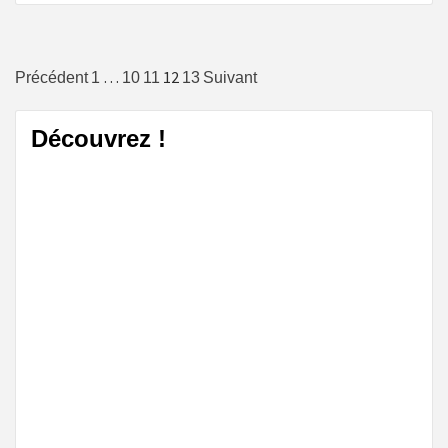
Navigation
…
12
Précédent
1
10
11
13
Suivant
des
Découvrez !
articles