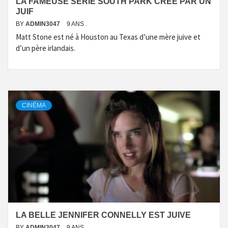
LA FAMEUSE SÉRIE SOUTH PARK CRÉÉ PAR UN
JUIF
BY
ADMIN3047
9 ANS .
Matt Stone est né à Houston au Texas d’une mère juive et
d’un père irlandais.
CINÉMA
LA BELLE JENNIFER CONNELLY EST JUIVE
BY
ADMIN3047
9 ANS .