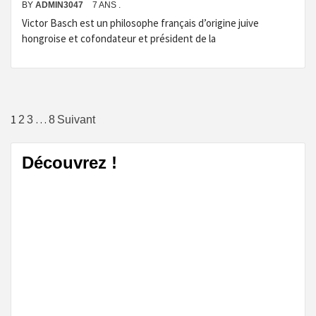
BY
ADMIN3047
7 ANS .
Victor Basch est un philosophe français d’origine juive
hongroise et cofondateur et président de la
Navigation
1
…
2
3
8
Suivant
des
Découvrez !
articles