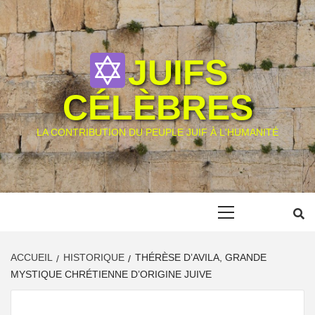
Skip
to
content
JUIFS
CÉLÈBRES
LA CONTRIBUTION DU PEUPLE JUIF À L'HUMANITÉ
Primary
Menu
ACCUEIL
HISTORIQUE
THÉRÈSE D’AVILA, GRANDE
MYSTIQUE CHRÉTIENNE D’ORIGINE JUIVE