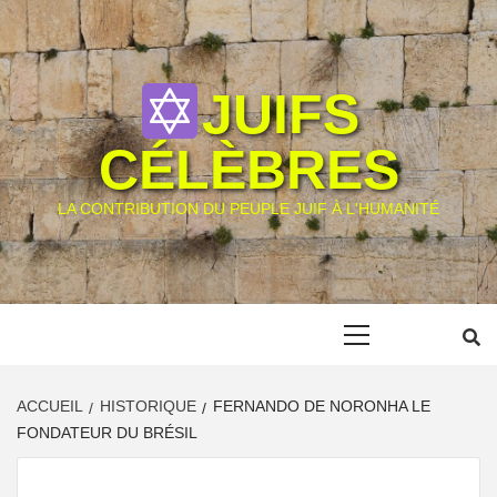
Skip
to
content
JUIFS
CÉLÈBRES
LA CONTRIBUTION DU PEUPLE JUIF À L'HUMANITÉ
Primary
Menu
ACCUEIL
HISTORIQUE
FERNANDO DE NORONHA LE
FONDATEUR DU BRÉSIL