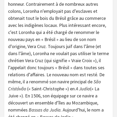
honneur. Contrairement à de nombreux autres
colons, Loronha n’employait pas d’esclaves et
obtenait tout le bois du Brésil grâce au commerce
avec les indigènes locaux. Plus intéressant encore,
c’est Loronha qui a été chargé de renommer le
nouveau pays en « Brésil » au lieu de son nom
d’origine, Vera Cruz. Toujours juif dans l’âme (et
dans l’âme), Loronha ne voulait pas utiliser le terme
chrétien Vera Cruz (qui signifie « Vraie Croix »), il
l’appelait donc toujours « Brésil » dans toutes ses
relations d’affaires. Le nouveau nom est resté. De
même, il a renommé son navire principal de
São
Cristóvão
(« Saint-Christophe ») en
A Judia
(« La
Juive »). En 1506, son équipage sur ce navire a
découvert un ensemble d’îles au Mozambique,
nommées
Bassas da Judia.
Aujourd’hui, le nom a
été changé en «
Bassas da India »
.