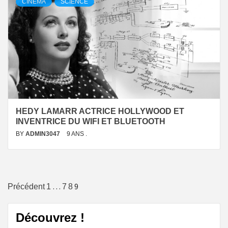
CINÉMA
SCIENCE
HEDY LAMARR ACTRICE HOLLYWOOD ET
INVENTRICE DU WIFI ET BLUETOOTH
BY
ADMIN3047
9 ANS .
Navigation
…
9
Précédent
1
7
8
des
Découvrez !
articles