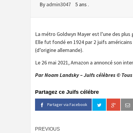
By
admin3047
5 ans .
La métro Goldwyn Mayer est l’une des plus
Elle fut fondé en 1924 par 2 juifs américai
(d’origine allemande).
Le 26 mai 2021, Amazon a annoncé son intenti
Par Noam Landsky – Juifs célèbres © Tous 
Partagez ce Juifs célébre
Partager via Facebook
Continue
PREVIOUS