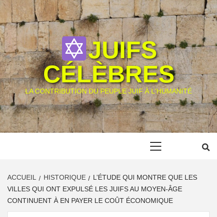
Skip
to
content
JUIFS
CÉLÈBRES
LA CONTRIBUTION DU PEUPLE JUIF À L'HUMANITÉ
Primary
Menu
ACCUEIL
HISTORIQUE
L’ÉTUDE QUI MONTRE QUE LES
VILLES QUI ONT EXPULSÉ LES JUIFS AU MOYEN-ÂGE
CONTINUENT À EN PAYER LE COÛT ÉCONOMIQUE