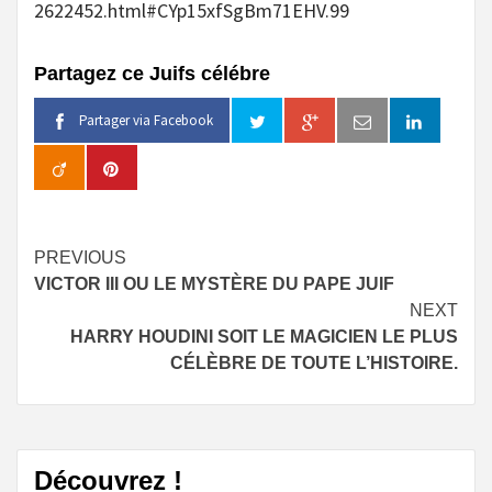
2622452.html#CYp15xfSgBm71EHV.99
Partagez ce Juifs célébre
Partager via Facebook
Continue
PREVIOUS
VICTOR III OU LE MYSTÈRE DU PAPE JUIF
Reading
NEXT
HARRY HOUDINI SOIT LE MAGICIEN LE PLUS
CÉLÈBRE DE TOUTE L’HISTOIRE.
Découvrez !