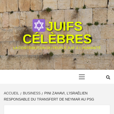
Skip
to
content
JUIFS
CÉLÈBRES
LA CONTRIBUTION DU PEUPLE JUIF À L'HUMANITÉ
Primary
Menu
ACCUEIL
BUSINESS
PINI ZAHAVI, L’ISRAÉLIEN
RESPONSABLE DU TRANSFERT DE NEYMAR AU PSG