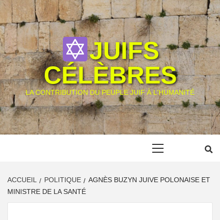
Skip
to
content
JUIFS
CÉLÈBRES
LA CONTRIBUTION DU PEUPLE JUIF À L'HUMANITÉ
Primary
Menu
ACCUEIL
POLITIQUE
AGNÈS BUZYN JUIVE POLONAISE ET
MINISTRE DE LA SANTÉ