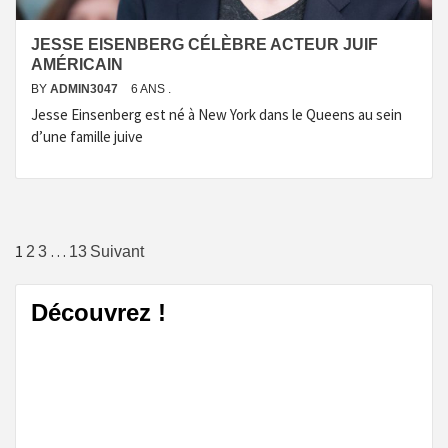
JESSE EISENBERG CÉLÈBRE ACTEUR JUIF
AMÉRICAIN
BY
ADMIN3047
6 ANS .
Jesse Einsenberg est né à New York dans le Queens au sein
d’une famille juive
Navigation
1
…
2
3
13
Suivant
des
Découvrez !
articles