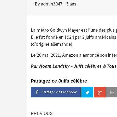
By
admin3047
5 ans .
La métro Goldwyn Mayer est l’une des plus
Elle fut fondé en 1924 par 2 juifs américai
(d’origine allemande).
Le 26 mai 2021, Amazon a annoncé son intenti
Par Noam Landsky – Juifs célèbres © Tous 
Partagez ce Juifs célébre
Partager via Facebook
Continue
PREVIOUS