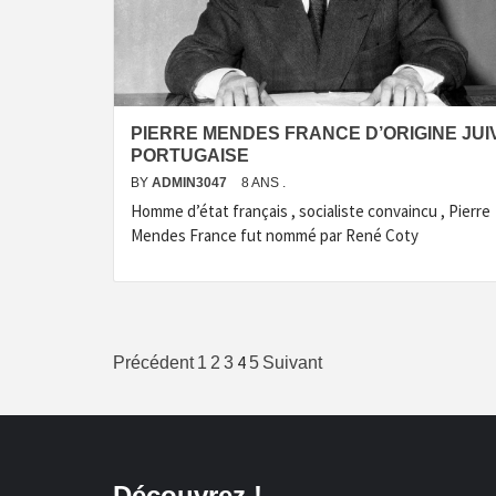
PIERRE MENDES FRANCE D’ORIGINE JUI
PORTUGAISE
BY
ADMIN3047
8 ANS .
Homme d’état français , socialiste convaincu , Pierre
Mendes France fut nommé par René Coty
Navigation
4
Précédent
1
2
3
5
Suivant
des
articles
Découvrez !