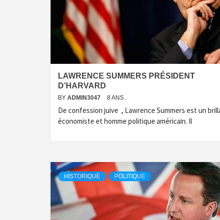
LAWRENCE SUMMERS PRÉSIDENT
D’HARVARD
BY
ADMIN3047
8 ANS .
De confession juive , Lawrence Summers est un brill
économiste et homme politique américain. Il
HISTORIQUE
POLITIQUE