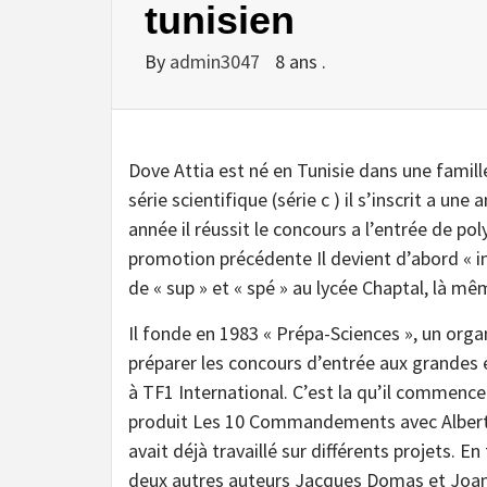
tunisien
By
admin3047
8 ans .
Dove Attia est né en Tunisie dans une famill
série scientifique (série c ) il s’inscrit a u
année il réussit le concours a l’entrée de po
promotion précédente Il devient d’abord « 
de « sup » et « spé » au lycée Chaptal, là m
Il fonde en 1983 « Prépa-Sciences », un or
préparer les concours d’entrée aux grandes 
à TF1 International. C’est la qu’il commence 
produit Les 10 Commandements avec Albert C
avait déjà travaillé sur différents projets. En 
deux autres auteurs Jacques Domas et Joann