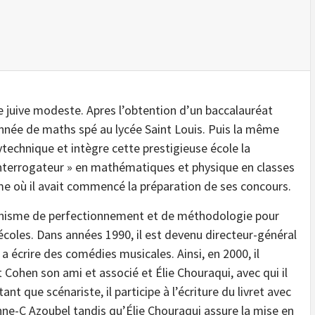
e juive modeste. Apres l’obtention d’un baccalauréat
ne année de maths spé au lycée Saint Louis. Puis la même
lytechnique et intègre cette prestigieuse école la
interrogateur » en mathématiques et physique en classes
ême où il avait commencé la préparation de
ses concours.
ganisme de perfectionnement et de méthodologie pour
écoles. Dans années 1990, il est devenu directeur-général
a écrire des comédies musicales. Ainsi, en 2000, il
ohen son ami et associé et Élie Chouraqui, avec qui il
tant que scénariste, il participe à l’écriture du livret avec
e-C Azoubel tandis qu’Élie Chouraqui assure la mise en