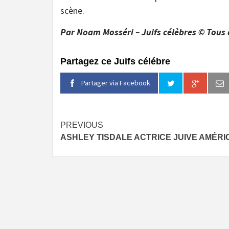
scène.
Par Noam Mosséri – Juifs célèbres © Tous 
Partagez ce Juifs célébre
Partager via Facebook
Continue
PREVIOUS
ASHLEY TISDALE ACTRICE JUIVE AMÉRI
Reading