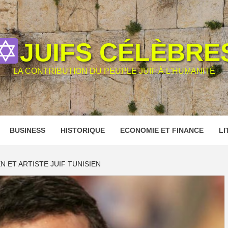
JUIFS CÉLÈBRE
LA CONTRIBUTION DU PEUPLE JUIF À L'HUMANITÉ
BUSINESS
HISTORIQUE
ECONOMIE ET FINANCE
LI
N ET ARTISTE JUIF TUNISIEN