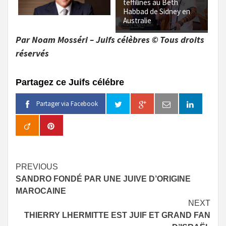
teffilines au Beth
Habbad de Sidney en
Australie
Par Noam Mosséri – Juifs célèbres © Tous droits
réservés
Partagez ce Juifs célébre
Partager via Facebook
Continue
PREVIOUS
SANDRO FONDÉ PAR UNE JUIVE D’ORIGINE
Reading
MAROCAINE
NEXT
THIERRY LHERMITTE EST JUIF ET GRAND FAN