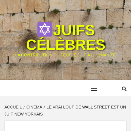
Skip
to
content
JUIFS
CÉLÈBRES
LA CONTRIBUTION DU PEUPLE JUIF À L'HUMANITÉ
Primary
Menu
ACCUEIL
CINÉMA
LE VRAI LOUP DE WALL STREET EST UN
JUIF NEW YORKAIS