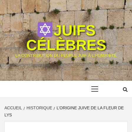
Skip
to
content
JUIFS
CÉLÈBRES
LA CONTRIBUTION DU PEUPLE JUIF À L'HUMANITÉ
Primary
Menu
ACCUEIL
HISTORIQUE
L’ORIGINE JUIVE DE LA FLEUR DE
LYS