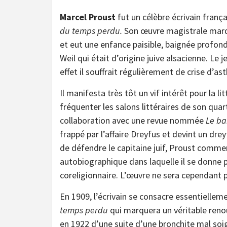
Marcel Proust
fut un célèbre écrivain fran
du temps perdu.
Son œuvre magistrale marqua
et eut une enfance paisible, baignée profo
Weil qui était d’origine juive alsacienne. Le 
effet il souffrait régulièrement de crise d’as
Il manifesta très tôt un vif intérêt pour la 
fréquenter les salons littéraires de son qua
collaboration avec une revue nommée
Le ba
frappé par l’affaire Dreyfus et devint un dre
de défendre le capitaine juif, Proust comme
autobiographique dans laquelle il se donne 
coreligionnaire. L’œuvre ne sera cependant p
En 1909, l’écrivain se consacre essentiellem
temps perdu
qui marquera un véritable reno
en 1922 d’une suite d’une bronchite mal soi