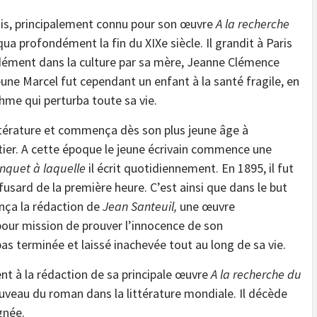
çais, principalement connu pour son œuvre
A la recherche
 profondément la fin du XIXe siècle. Il grandit à Paris
ndément dans la culture par sa mère, Jeanne Clémence
jeune Marcel fut cependant un enfant à la santé fragile, en
thme qui perturba toute sa vie.
littérature et commença dès son plus jeune âge à
rtier. A cette époque le jeune écrivain commence une
nquet à laquelle
il écrit quotidiennement. En 1895, il fut
yfusard de la première heure. C’est ainsi que dans le but
nça la rédaction de
Jean Santeuil,
une œuvre
pour mission de prouver l’innocence de son
as terminée et laissé inachevée tout au long de sa vie.
ent à la rédaction de sa principale œuvre
A la recherche du
uveau du roman dans la littérature mondiale. Il décède
gnée.