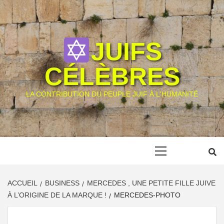
Skip
to
content
JUIFS
CÉLÈBRES
LA CONTRIBUTION DU PEUPLE JUIF À L'HUMANITÉ
Primary
Menu
ACCUEIL
BUSINESS
MERCEDES , UNE PETITE FILLE JUIVE
À L’ORIGINE DE LA MARQUE !
MERCEDES-PHOTO