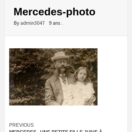
Mercedes-photo
By
admin3047
9 ans .
Continue
PREVIOUS