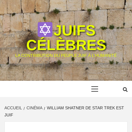
Skip
to
content
JUIFS
CÉLÈBRES
LA CONTRIBUTION DU PEUPLE JUIF À L'HUMANITÉ
Primary
Menu
ACCUEIL
CINÉMA
WILLIAM SHATNER DE STAR TREK EST
JUIF