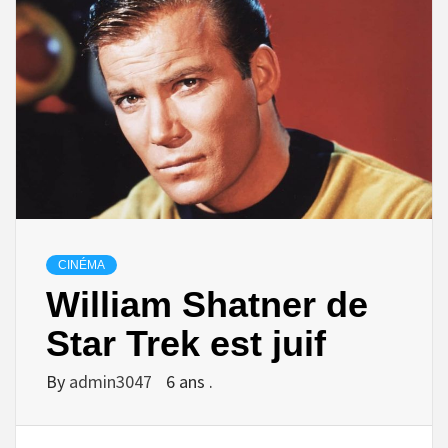
CINÉMA
William Shatner de
Star Trek est juif
By
admin3047
6 ans .