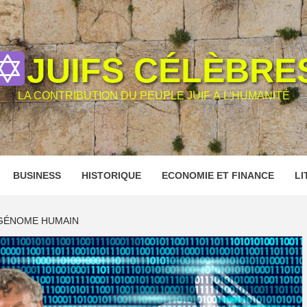
JUIFS CÉLÈBRE
LA CONTRIBUTION DU PEUPLE JUIF À L'HUMANITÉ
BUSINESS
HISTORIQUE
ECONOMIE ET FINANCE
LI
 GÉNOME HUMAIN