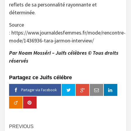
reflets de sa personnalité rayonnante et
déterminée.
Source
: https://www.journaldesfemmes.fr/mode/rencontre-
mode/1436936-tara-jarmon-interview/
Par Noam Mosséri – Juifs célèbres © Tous droits
réservés
Partagez ce Juifs célébre
Partager via Facebook
Continue
PREVIOUS