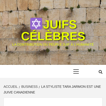
Skip
to
content
JUIFS
CÉLÈBRES
LA CONTRIBUTION DU PEUPLE JUIF À L'HUMANITÉ
Primary
Menu
ACCUEIL
BUSINESS
LA STYLISTE TARA JARMON EST UNE
JUIVE CANADIENNE