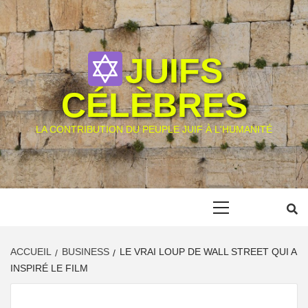
Skip
to
content
JUIFS
CÉLÈBRES
LA CONTRIBUTION DU PEUPLE JUIF À L'HUMANITÉ
Primary
Menu
ACCUEIL
BUSINESS
LE VRAI LOUP DE WALL STREET QUI A
INSPIRÉ LE FILM