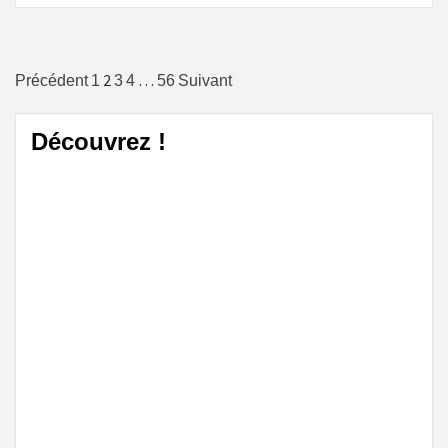
Navigation
2
…
Précédent
1
3
4
56
Suivant
des
Découvrez !
articles