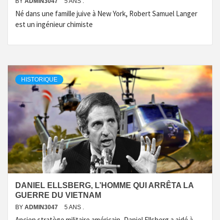
BY
ADMIN3047
5 ANS .
Né dans une famille juive à New York, Robert Samuel Langer
est un ingénieur chimiste
HISTORIQUE
DANIEL ELLSBERG, L’HOMME QUI ARRÊTA LA
GUERRE DU VIETNAM
BY
ADMIN3047
5 ANS .
Ancien stratège militaire américain, Daniel Ellsberg a aidé à