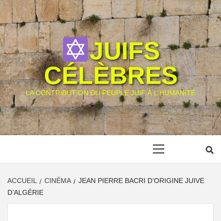
Skip
to
content
JUIFS
CÉLÈBRES
LA CONTRIBUTION DU PEUPLE JUIF À L'HUMANITÉ
Primary
Menu
ACCUEIL
CINÉMA
JEAN PIERRE BACRI D’ORIGINE JUIVE
D’ALGÉRIE