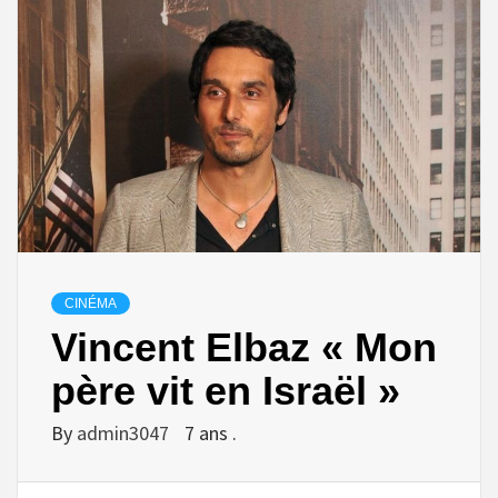
CINÉMA
Vincent Elbaz « Mon
père vit en Israël »
By
admin3047
7 ans .