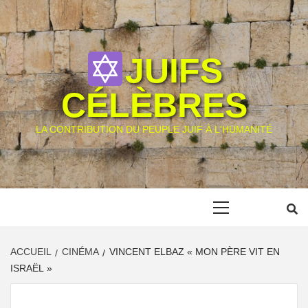
Skip
to
content
JUIFS
CÉLÈBRES
LA CONTRIBUTION DU PEUPLE JUIF À L'HUMANITÉ
Primary
Menu
ACCUEIL
CINÉMA
VINCENT ELBAZ « MON PÈRE VIT EN
ISRAËL »