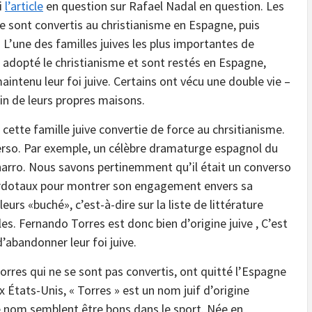
i
l’article
en question sur Rafael Nadal en question. Les
 se sont convertis au christianisme en Espagne, puis
 L’une des familles juives les plus importantes de
nt adopté le christianisme et sont restés en Espagne,
maintenu leur foi juive. Certains ont vécu une double vie –
in de leurs propres maisons.
ette famille juive convertie de force au chrsitianisme.
erso. Par exemple, un célèbre dramaturge espagnol du
arro. Nous savons pertinemment qu’il était un converso
cerdotaux pour montrer son engagement envers sa
 leurs «buché», c’est-à-dire sur la liste de littérature
les. Fernando Torres est donc bien d’origine juive , C’est
’abandonner leur foi juive.
Torres qui ne se sont pas convertis, ont quitté l’Espagne
x États-Unis, « Torres » est un nom juif d’origine
e nom semblent être bons dans le sport. Née en