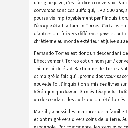
d’origine juive, c’est-à-dire «converso» . Voic
conversos sont ces Juifs qui, il y a 500 ans,
poursuivis impitoyablement par l’Inquisition.
l’époque était la famille Torres. Certains o
d’autres ont fui vers différents pays et ont 
chrétienne au monde extérieur et juive au se
Fernando Torres est donc un descendant de c
Effectivement Torres est un nom juif / conv
15ème siècle était Bartolome de Torres Nah
et malgré le fait qu’il prenne des vœux sa
nouvelle foi, l’Inquisition a mis ses livres sur
hérétique qui devrait être évitée par les fidè
un descendant des Juifs qui ont été forcés d
Mais il y a aussi des membres de la famille 
et ont migré vers divers coins de la terre. Au
espagnole. Par coïncidence, les gens avec c