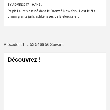
BY
ADMIN3047
9 ANS .
Ralph Lauren est né dans le Bronx à New York. Il est le fils
d’immigrants juifs ashkénazes de Biélorussie ,
Navigation
…
55
Précédent
1
53
54
56
Suivant
des
Découvrez !
articles